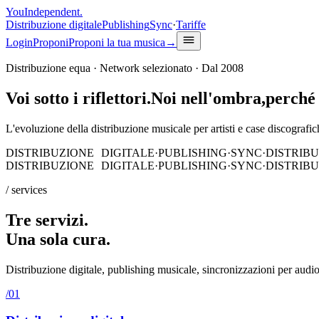
You
Independent
.
Distribuzione digitale
Publishing
Sync
·
Tariffe
Login
Proponi
Proponi la tua musica
→
Distribuzione equa · Network selezionato · Dal 2008
Voi sotto i riflettori
.
Noi nell'ombra,
perché 
L'evoluzione della distribuzione musicale per artisti e case discografi
DISTRIBUZIONE DIGITALE
·
PUBLISHING
·
SYNC
·
DISTRIB
DISTRIBUZIONE DIGITALE
·
PUBLISHING
·
SYNC
·
DISTRIB
/ services
Tre
servizi
.
Una sola
cura
.
Distribuzione digitale, publishing musicale, sincronizzazioni per audiov
/0
1