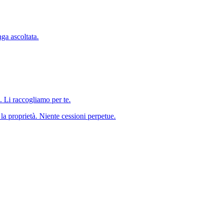
ga ascoltata.
 Li raccogliamo per te.
la proprietà. Niente cessioni perpetue.