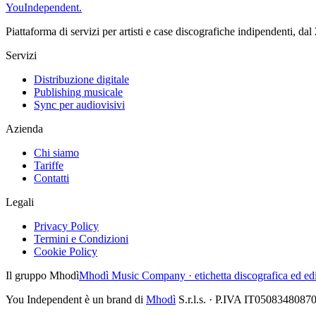
You
Independent
.
Piattaforma di servizi per artisti e case discografiche indipendenti, da
Servizi
Distribuzione digitale
Publishing musicale
Sync per audiovisivi
Azienda
Chi siamo
Tariffe
Contatti
Legali
Privacy Policy
Termini e Condizioni
Cookie Policy
Il gruppo Mhodì
Mhodì Music Company · etichetta discografica ed edi
You Independent è un brand di
Mhodì
S.r.l.s. ·
P.IVA IT0508348087