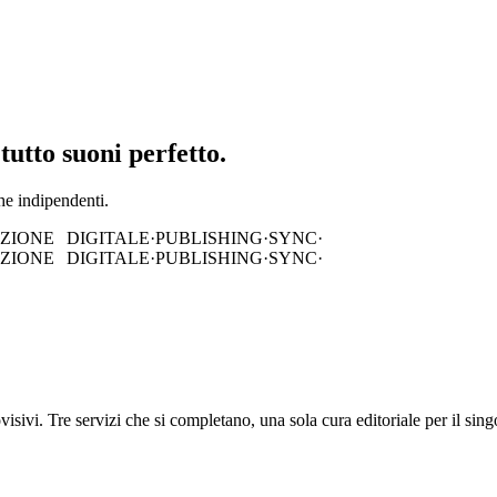
tutto suoni perfetto
.
che indipendenti.
UZIONE DIGITALE
·
PUBLISHING
·
SYNC
·
UZIONE DIGITALE
·
PUBLISHING
·
SYNC
·
isivi. Tre servizi che si completano, una sola cura editoriale per il sing