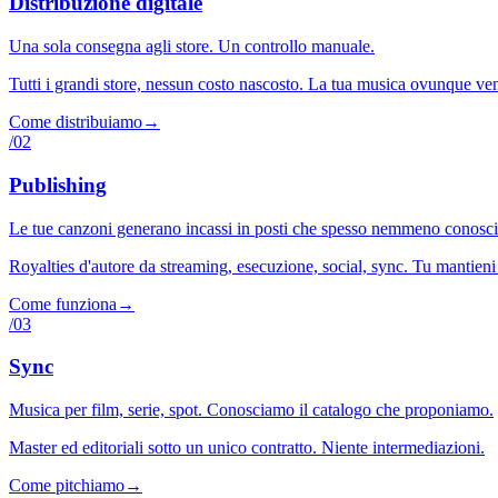
Distribuzione digitale
Una sola consegna agli store. Un controllo manuale.
Tutti i grandi store, nessun costo nascosto. La tua musica ovunque ven
Come distribuiamo
→
/0
2
Publishing
Le tue canzoni generano incassi in posti che spesso nemmeno conosci.
Royalties d'autore da streaming, esecuzione, social, sync. Tu mantieni 
Come funziona
→
/0
3
Sync
Musica per film, serie, spot. Conosciamo il catalogo che proponiamo.
Master ed editoriali sotto un unico contratto. Niente intermediazioni.
Come pitchiamo
→