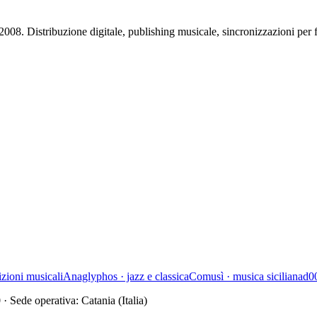
l 2008. Distribuzione digitale, publishing musicale, sincronizzazioni per f
zioni musicali
Anaglyphos · jazz e classica
Comusì · musica siciliana
d00
0
· Sede operativa: Catania (Italia)